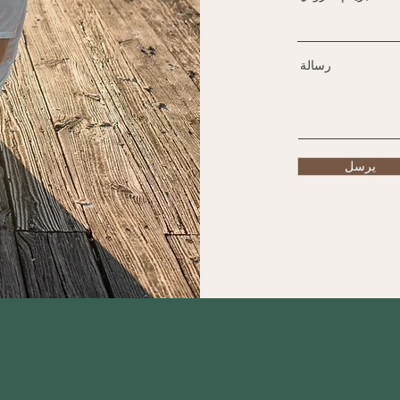
رسالة
يرسل