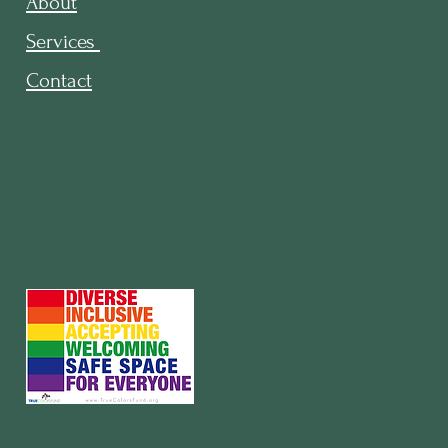
Ab
out
Servi
ces
C
ontact