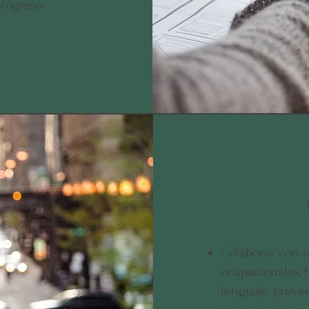
progreso
Colaborar con o
ocupacionales, f
lenguaje, provee