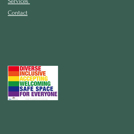
Se
rvices
Co
ntact