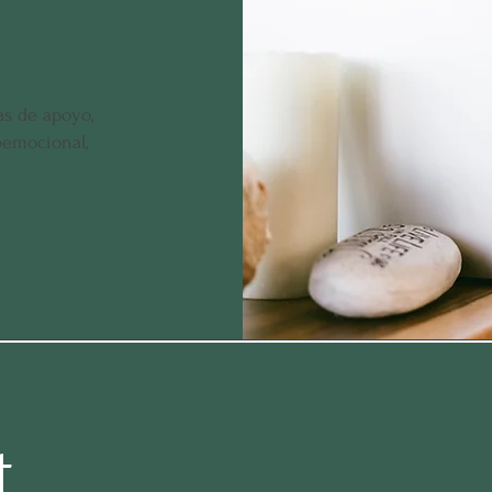
as de apoyo,
oemocional,
t