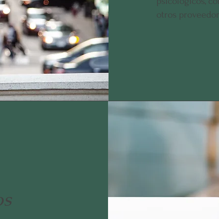
psicológicos, co
otros proveedo
os