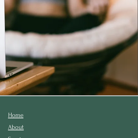
Home
A
bout