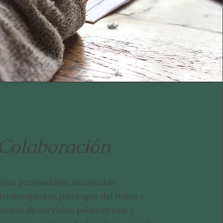
Colaboración
tros proveedores: terapeutas
isioterapeutas, patólogos del habla y
dores de servicios psiquiátricos y