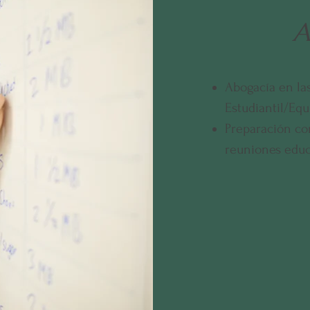
A
Abogacía en la
Estudiantil/Eq
Preparación con
reuniones educ