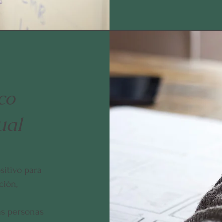
co
ual
itivo para
ción,
as personas